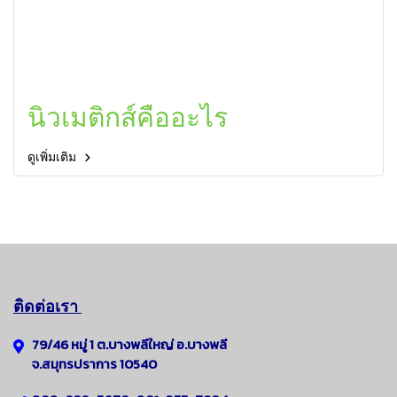
นิวเมติกส์คืออะไร
ดูเพิ่มเติม
ติดต่อเรา
79/46 หมู่ 1 ต.บางพลีใหญ่
อ.
บางพลี
จ.สมุทรปราการ 10540