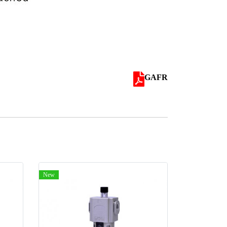
GAFR
New