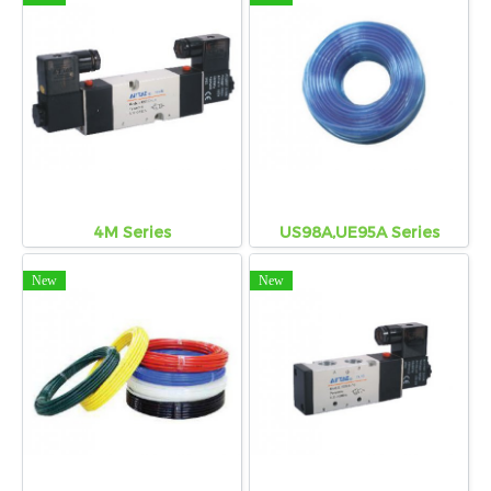
4M Series
US98A,UE95A Series
New
New